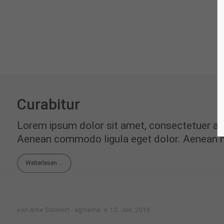
Curabitur
Lorem ipsum dolor sit amet, consectetuer adip
Aenean commodo ligula eget dolor. Aenean 
Weiterlesen …
von Arne Steinert - agmema
12. Jun, 2016