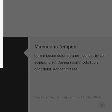
Maecenas tempus
Lorem ipsum dolor sit amet, consectetuer
adipiscing elit. Aenean commodo ligula
eget dolor. Aenean massa.
von Arne Steinert - agmema
12. Jun, 2016
0