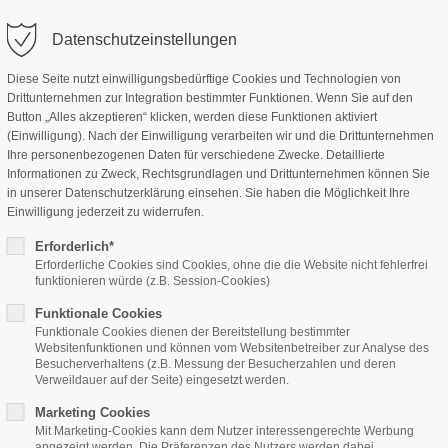
Datenschutzeinstellungen
Diese Seite nutzt einwilligungsbedürftige Cookies und Technologien von
Drittunternehmen zur Integration bestimmter Funktionen. Wenn Sie auf den
Home
Features
Page Presets
Button „Alles akzeptieren“ klicken, werden diese Funktionen aktiviert
(Einwilligung). Nach der Einwilligung verarbeiten wir und die Drittunternehmen
Ihre personenbezogenen Daten für verschiedene Zwecke. Detaillierte
Informationen zu Zweck, Rechtsgrundlagen und Drittunternehmen können Sie
in unserer Datenschutzerklärung einsehen. Sie haben die Möglichkeit Ihre
Einwilligung jederzeit zu widerrufen.
Erforderlich*
Erforderliche Cookies sind Cookies, ohne die die Website nicht fehlerfrei
News
funktionieren würde (z.B. Session-Cookies)
Funktionale Cookies
Funktionale Cookies dienen der Bereitstellung bestimmter
Websitenfunktionen und können vom Websitenbetreiber zur Analyse des
Besucherverhaltens (z.B. Messung der Besucherzahlen und deren
ipsum dolor sit amet, consectetuer adipiscing elit.
Verweildauer auf der Seite) eingesetzt werden.
commodo ligula eget dolor. Aenean massa.
Marketing Cookies
Mit Marketing-Cookies kann dem Nutzer interessengerechte Werbung
angezeigt werden. Die Präferenzen des Nutzers werden dabei