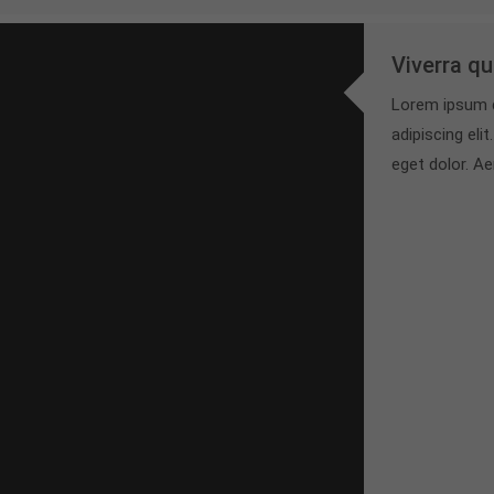
Viverra qu
Lorem ipsum d
adipiscing el
eget dolor. A