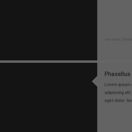
von Arne Stein
Phasellus 
Lorem ipsum d
adipiscing el
eget dolor. A