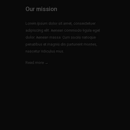
Our mission
Lorem ipsum dolor sit amet, consectetuer
adipiscing elit. Aenean commodo ligula eget
dolor. Aenean massa. Cum sociis natoque
penatibus et magnis dis parturient montes,
nascetur ridiculus mus.
Read more →