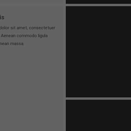
is
olor sit amet, consectetuer
it. Aenean commodo ligula
enean massa.