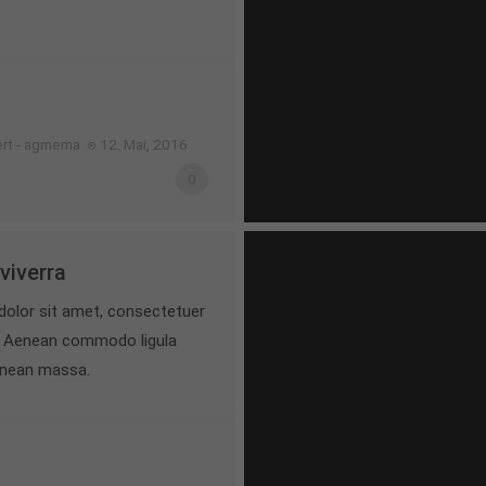
ert - agmema
12. Mai, 2016
0
viverra
olor sit amet, consectetuer
it. Aenean commodo ligula
enean massa.