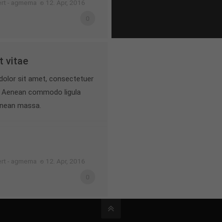
ert - agmema
12. Apr, 2016
0
 vitae
olor sit amet, consectetuer
it. Aenean commodo ligula
enean massa.
ert - agmema
12. Apr, 2016
0