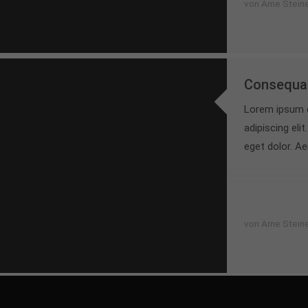
von Arne Stein
Consequat
Lorem ipsum d
adipiscing el
eget dolor. A
von Arne Stein