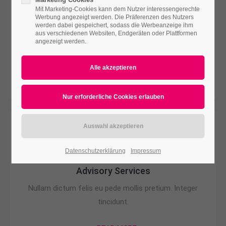
Mit Marketing-Cookies kann dem Nutzer interessengerechte
Werbung angezeigt werden. Die Präferenzen des Nutzers
Digitisation
werden dabei gespeichert, sodass die Werbeanzeige ihm
aus verschiedenen Websiten, Endgeräten oder Plattformen
Nullam dictum felis eu pede mollis pretium. Integer
angezeigt werden.
tincidunt.
READ MORE
Datenschutzerklärung
Impressum
Advisory Services
Nullam dictum felis eu pede mollis pretium. Integer
tincidunt.