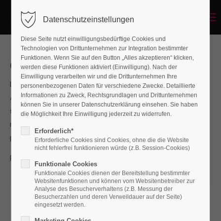
Menu
Datenschutzeinstellungen
Diese Seite nutzt einwilligungsbedürftige Cookies und
Technologien von Drittunternehmen zur Integration bestimmter
Funktionen. Wenn Sie auf den Button „Alles akzeptieren“ klicken,
Our Services
werden diese Funktionen aktiviert (Einwilligung). Nach der
Einwilligung verarbeiten wir und die Drittunternehmen Ihre
Lorem ipsum dolor sit amet, consectetuer adipiscing elit.
personenbezogenen Daten für verschiedene Zwecke. Detaillierte
Informationen zu Zweck, Rechtsgrundlagen und Drittunternehmen
Aenean commodo ligula eget dolor. Aenean massa. Cum
können Sie in unserer Datenschutzerklärung einsehen. Sie haben
sociis natoque penatibus et magnis dis parturient montes,
die Möglichkeit Ihre Einwilligung jederzeit zu widerrufen.
nascetur ridiculus mus. Donec quam felis, ultricies nec,
Erforderlich*
pellentesque.
Erforderliche Cookies sind Cookies, ohne die die Website
nicht fehlerfrei funktionieren würde (z.B. Session-Cookies)
For questions send us an e-mail to
info@yourdomain.com
Funktionale Cookies
Funktionale Cookies dienen der Bereitstellung bestimmter
Websitenfunktionen und können vom Websitenbetreiber zur
Analyse des Besucherverhaltens (z.B. Messung der
Besucherzahlen und deren Verweildauer auf der Seite)
eingesetzt werden.
Marketing Cookies