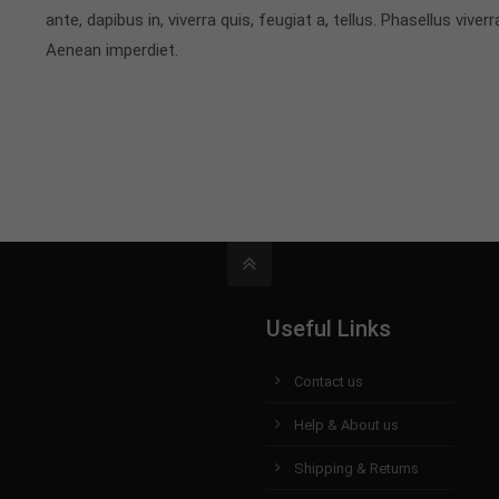
ante, dapibus in, viverra quis, feugiat a, tellus. Phasellus vive
Aenean imperdiet.
Useful Links
Contact us
Help & About us
Shipping & Returns