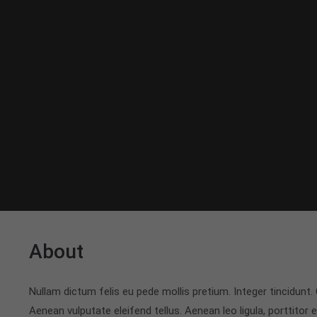
About
Nullam dictum felis eu pede mollis pretium. Integer tincidun
Aenean vulputate eleifend tellus. Aenean leo ligula, porttitor 