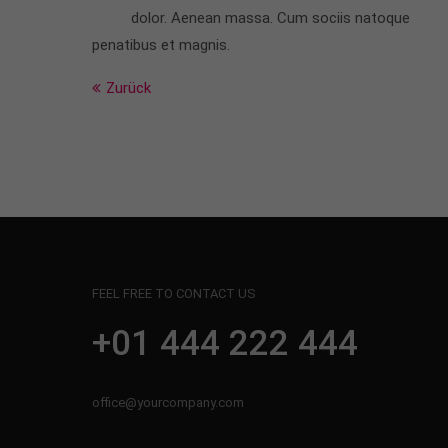
dolor. Aenean massa. Cum sociis natoque
penatibus et magnis.
Zurück
FEEL FREE TO CONTACT US
+01 444 222 444
office@yourcompany.com