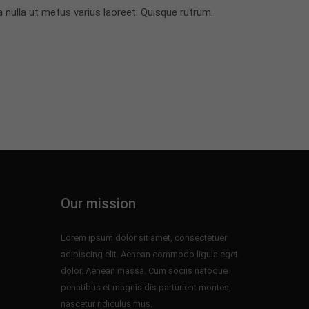
rra nulla ut metus varius laoreet. Quisque rutrum.
Our mission
Lorem ipsum dolor sit amet, consectetuer
adipiscing elit. Aenean commodo ligula eget
dolor. Aenean massa. Cum sociis natoque
penatibus et magnis dis parturient montes,
nascetur ridiculus mus.