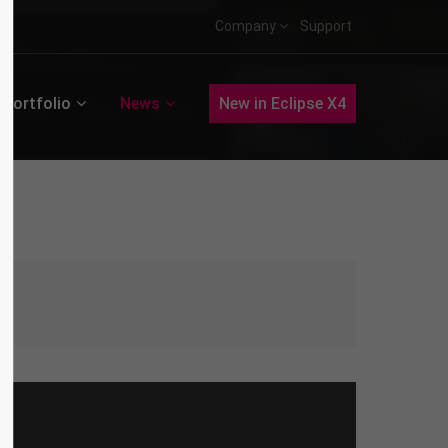
Company
Support
Portfolio
News
New in Eclipse X4