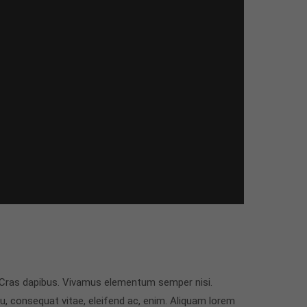
t. Cras dapibus. Vivamus elementum semper nisi.
eu, consequat vitae, eleifend ac, enim. Aliquam lorem