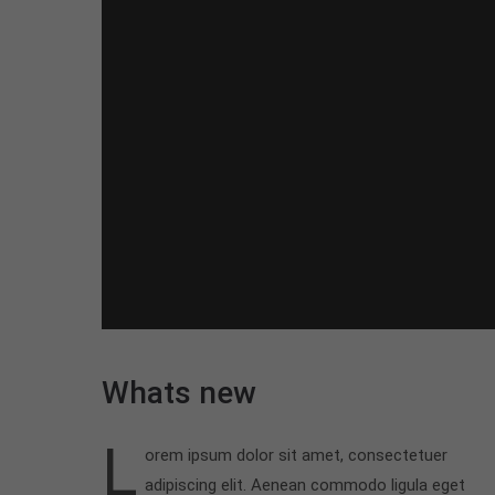
Whats new
L
orem ipsum dolor sit amet, consectetuer
adipiscing elit. Aenean commodo ligula eget