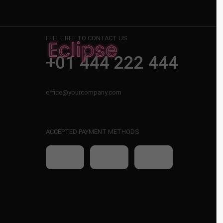
FEEL FREE TO CONTACT US
+01 444 222 444
office@yourcompany.com
ACCEPTED PAYMENT METHODS