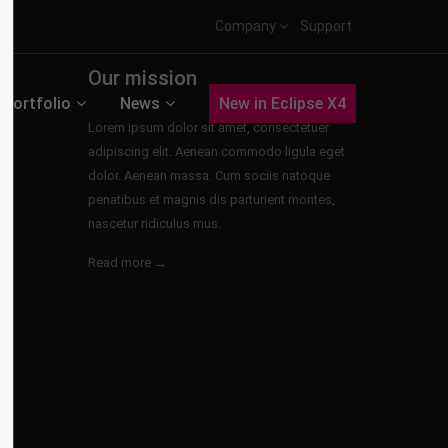
Company
Support
Our mission
Portfolio
News
New in Eclipse X4
Lorem ipsum dolor sit amet, consectetuer
adipiscing elit. Aenean commodo ligula eget
dolor. Aenean massa. Cum sociis natoque
penatibus et magnis dis parturient montes,
nascetur ridiculus mus.
Read more →