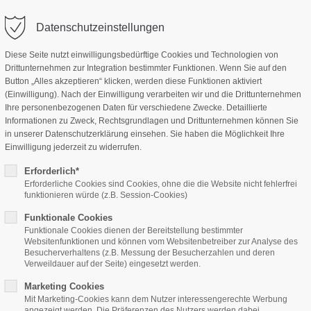
Datenschutzeinstellungen
Useful Links
Diese Seite nutzt einwilligungsbedürftige Cookies und Technologien von
Drittunternehmen zur Integration bestimmter Funktionen. Wenn Sie auf den
Home
Features
Page Presets
Button „Alles akzeptieren“ klicken, werden diese Funktionen aktiviert
Contact us
(Einwilligung). Nach der Einwilligung verarbeiten wir und die Drittunternehmen
Ihre personenbezogenen Daten für verschiedene Zwecke. Detaillierte
Help & About us
Informationen zu Zweck, Rechtsgrundlagen und Drittunternehmen können Sie
in unserer Datenschutzerklärung einsehen. Sie haben die Möglichkeit Ihre
Shipping & Returns
Einwilligung jederzeit zu widerrufen.
Refund Policy
Erforderlich*
Erforderliche Cookies sind Cookies, ohne die die Website nicht fehlerfrei
funktionieren würde (z.B. Session-Cookies)
Delivery
Funktionale Cookies
Funktionale Cookies dienen der Bereitstellung bestimmter
Websitenfunktionen und können vom Websitenbetreiber zur Analyse des
How it Works
Besucherverhaltens (z.B. Messung der Besucherzahlen und deren
Verweildauer auf der Seite) eingesetzt werden.
Free Delivery
Marketing Cookies
Mit Marketing-Cookies kann dem Nutzer interessengerechte Werbung
FAQ
angezeigt werden. Die Präferenzen des Nutzers werden dabei