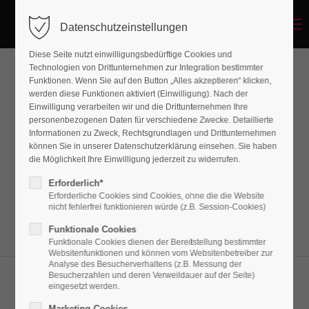
Menu
Datenschutzeinstellungen
Diese Seite nutzt einwilligungsbedürftige Cookies und
Technologien von Drittunternehmen zur Integration bestimmter
Funktionen. Wenn Sie auf den Button „Alles akzeptieren“ klicken,
Slide every content
werden diese Funktionen aktiviert (Einwilligung). Nach der
Einwilligung verarbeiten wir und die Drittunternehmen Ihre
personenbezogenen Daten für verschiedene Zwecke. Detaillierte
Informationen zu Zweck, Rechtsgrundlagen und Drittunternehmen
Lorem ipsum dolor sit amet, consectetuer
können Sie in unserer Datenschutzerklärung einsehen. Sie haben
adipiscing elit. Aenean commodo ligula eget
die Möglichkeit Ihre Einwilligung jederzeit zu widerrufen.
dolor. Aenean massa.
Erforderlich*
Erforderliche Cookies sind Cookies, ohne die die Website
nicht fehlerfrei funktionieren würde (z.B. Session-Cookies)
Funktionale Cookies
Funktionale Cookies dienen der Bereitstellung bestimmter
Websitenfunktionen und können vom Websitenbetreiber zur
Analyse des Besucherverhaltens (z.B. Messung der
Besucherzahlen und deren Verweildauer auf der Seite)
eingesetzt werden.
Marketing Cookies