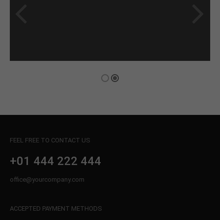
Lorem ipsum dolor sit amet, consectetuer adipiscing elit.
Aenean commodo ligula eget dolor. Aenean massa. Cum
sociis natoque penatibus et magnis dis parturient montes,
nascetur ridiculus mus. Donec quam felis, ultricies nec.
Video
FEEL FREE TO CONTACT US
+01 444 222 444
office@yourcompany.com
ACCEPTED PAYMENT METHODS