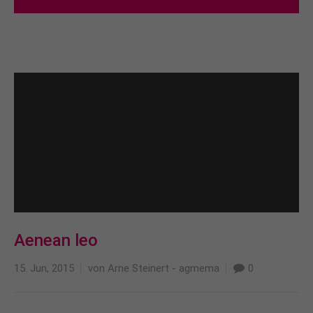
Aenean leo
15. Jun, 2015
von Arne Steinert - agmema
0