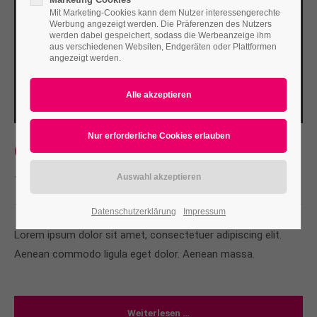
Mit Marketing-Cookies kann dem Nutzer interessengerechte
Werbung angezeigt werden. Die Präferenzen des Nutzers
werden dabei gespeichert, sodass die Werbeanzeige ihm
aus verschiedenen Websiten, Endgeräten oder Plattformen
angezeigt werden.
Consequat vitae
15. Jun, 2015
von Arne Steinert - agmema
0
Datenschutzerklärung
Impressum
Lorem ipsum dolor sit amet, consectetuer adipiscing elit.
Aenean commodo ligula eget dolor. Aenean massa.
Weiterlesen …