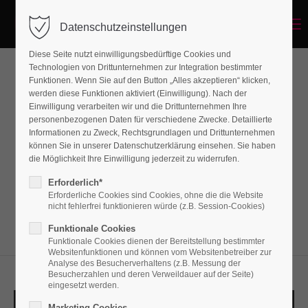
Menu
Datenschutzeinstellungen
Diese Seite nutzt einwilligungsbedürftige Cookies und
Technologien von Drittunternehmen zur Integration bestimmter
Funktionen. Wenn Sie auf den Button „Alles akzeptieren“ klicken,
News
werden diese Funktionen aktiviert (Einwilligung). Nach der
Einwilligung verarbeiten wir und die Drittunternehmen Ihre
personenbezogenen Daten für verschiedene Zwecke. Detaillierte
Informationen zu Zweck, Rechtsgrundlagen und Drittunternehmen
Lorem ipsum dolor sit amet, consectetuer
können Sie in unserer Datenschutzerklärung einsehen. Sie haben
adipiscing elit. Aenean commodo ligula eget
die Möglichkeit Ihre Einwilligung jederzeit zu widerrufen.
dolor. Aenean massa.
Erforderlich*
Erforderliche Cookies sind Cookies, ohne die die Website
nicht fehlerfrei funktionieren würde (z.B. Session-Cookies)
Funktionale Cookies
Funktionale Cookies dienen der Bereitstellung bestimmter
Websitenfunktionen und können vom Websitenbetreiber zur
Analyse des Besucherverhaltens (z.B. Messung der
Besucherzahlen und deren Verweildauer auf der Seite)
eingesetzt werden.
Marketing Cookies