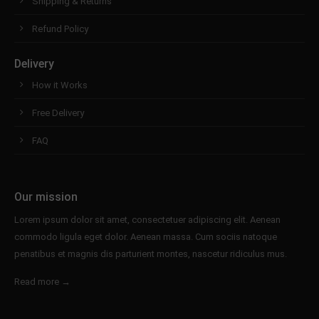
Shipping & Returns
Refund Policy
Delivery
How it Works
Free Delivery
FAQ
Our mission
Lorem ipsum dolor sit amet, consectetuer adipiscing elit. Aenean
commodo ligula eget dolor. Aenean massa. Cum sociis natoque
penatibus et magnis dis parturient montes, nascetur ridiculus mus.
Read more →