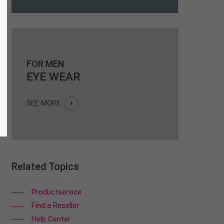
FOR MEN
EYE WEAR
SEE MORE
Related Topics
Productservice
Find a Reseller
Help Center