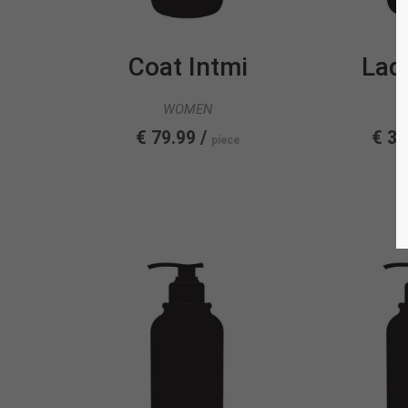
Coat Intmi
Lad
WOMEN
€ 79.99 /
€ 39
piece