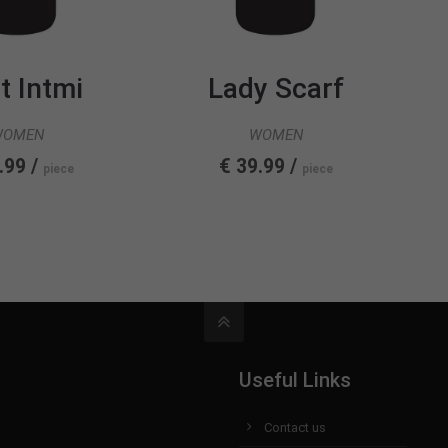
t Intmi
Lady Scarf
WOMEN
WOMEN
.99 /
€ 39.99 /
piece
piece
Useful Links
Contact us