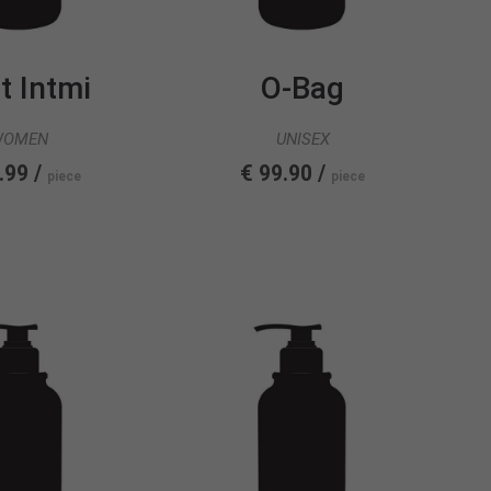
t Intmi
O-Bag
WOMEN
UNISEX
.99 /
€ 99.90 /
piece
piece