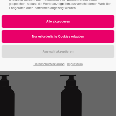
gespeichert, sodass die Werbeanzeige ihm aus verschiedenen Websiten,
Endgeräten oder Plattformen angezeigt werden.
y Scarf
O-Bag
WOMEN
UNISEX
.99 /
€ 99.90 /
piece
piece
Datenschutzerklärung
Impressum