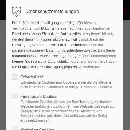
Menu
Datenschutzeinstellungen
Diese Seite nutzt einwilligungsbedürftige Cookies und
Technologien von Drittunternehmen zur Integration bestimmter
Funktionen. Wenn Sie auf den Button „Alles akzeptieren“ klicken,
We're fullrange design agency
werden diese Funktionen aktiviert (Einwilligung). Nach der
Einwilligung verarbeiten wir und die Drittunternehmen Ihre
with awesome skills
personenbezogenen Daten für verschiedene Zwecke. Detaillierte
Informationen zu Zweck, Rechtsgrundlagen und Drittunternehmen
können Sie in unserer Datenschutzerklärung einsehen. Sie haben
die Möglichkeit Ihre Einwilligung jederzeit zu widerrufen.
Portfolio
Erforderlich*
Erforderliche Cookies sind Cookies, ohne die die Website
Lorem ipsum dolor sit amet, consectetuer
nicht fehlerfrei funktionieren würde (z.B. Session-Cookies)
adipiscing elit. Aenean commodo ligula.
Funktionale Cookies
Funktionale Cookies dienen der Bereitstellung bestimmter
Websitenfunktionen und können vom Websitenbetreiber zur
Latest Projects
Analyse des Besucherverhaltens (z.B. Messung der
Besucherzahlen und deren Verweildauer auf der Seite)
eingesetzt werden.
Contact
Marketing Cookies