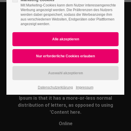
Mit Marketing-Cookies kann dem Nutzer interessengerechte
Werbung angezeigt werden. Die Präferenzen des Nutzers
werden dabei gespeichert, sodass die Werbeanzeige ihm
aus verschiedenen Websiten, Endgeräten oder Plattformen
angezeigt werden.
DIENSTAG
20/03/2018
Open Days
Various versions have evolved over the years,
sometimes by accident, sometimes on purpose
It is a long established fact that a reader will be
distracted by the readable content of a page when
Datenschutzerklärung
Impressum
looking at its layout. The point of using Lorem
Ipsum is that it has a more-or-less normal
distribution of letters, as opposed to using
'Content here.
Online