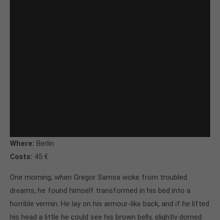
Where:
Berlin
Costs:
45 €
One morning, when Gregor Samsa woke from troubled
dreams, he found himself transformed in his bed into a
horrible vermin. He lay on his armour-like back, and if he lifted
his head a little he could see his brown belly, slightly domed