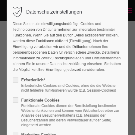
Menu
Datenschutzeinstellungen
Diese Seite nutzt einwilligungsbedürftige Cookies und
Technologien von Drittunternehmen zur Integration bestimmter
Funktionen. Wenn Sie auf den Button „Alles akzeptieren“ klicken,
Events
werden diese Funktionen aktiviert (Einwilligung). Nach der
Einwilligung verarbeiten wir und die Drittunternehmen Ihre
personenbezogenen Daten für verschiedene Zwecke. Detaillierte
Informationen zu Zweck, Rechtsgrundlagen und Drittunternehmen
Lorem ipsum dolor sit amet, consectetuer
können Sie in unserer Datenschutzerklärung einsehen. Sie haben
adipiscing elit. Aenean commodo ligula eget
die Möglichkeit Ihre Einwilligung jederzeit zu widerrufen.
dolor. Aenean massa.
Erforderlich*
Erforderliche Cookies sind Cookies, ohne die die Website
nicht fehlerfrei funktionieren würde (z.B. Session-Cookies)
Funktionale Cookies
Funktionale Cookies dienen der Bereitstellung bestimmter
Websitenfunktionen und können vom Websitenbetreiber zur
Analyse des Besucherverhaltens (z.B. Messung der
Besucherzahlen und deren Verweildauer auf der Seite)
Eventteaser v1
eingesetzt werden.
Marketing Cookies