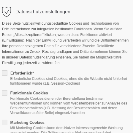
Datenschutzeinstellungen
Diese Seite nutzt einwilligungsbedürftige Cookies und Technologien von
Drittunternehmen zur Integration bestimmter Funktionen. Wenn Sie auf den
Home
Features
Page Presets
Button „Alles akzeptieren“ klicken, werden diese Funktionen aktiviert
(Einwilligung). Nach der Einwilligung verarbeiten wir und die Drittunternehmen
Ihre personenbezogenen Daten für verschiedene Zwecke. Detaillierte
Informationen zu Zweck, Rechtsgrundlagen und Drittunternehmen können Sie
in unserer Datenschutzerklärung einsehen. Sie haben die Möglichkeit Ihre
Einwilligung jederzeit zu widerrufen.
Erforderlich*
Erforderliche Cookies sind Cookies, ohne die die Website nicht fehlerfrei
News
funktionieren würde (z.B. Session-Cookies)
Funktionale Cookies
Funktionale Cookies dienen der Bereitstellung bestimmter
Websitenfunktionen und können vom Websitenbetreiber zur Analyse des
Besucherverhaltens (z.B. Messung der Besucherzahlen und deren
ipsum dolor sit amet, consectetuer adipiscing elit.
Verweildauer auf der Seite) eingesetzt werden.
commodo ligula eget dolor. Aenean massa.
Marketing Cookies
Mit Marketing-Cookies kann dem Nutzer interessengerechte Werbung
angezeigt werden. Die Präferenzen des Nutzers werden dabei