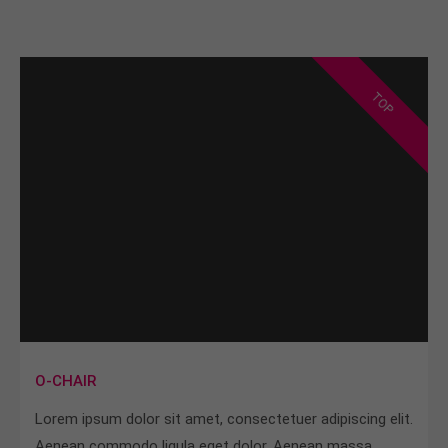
TOP
O-CHAIR
Lorem ipsum dolor sit amet, consectetuer adipiscing elit.
Aenean commodo ligula eget dolor. Aenean massa.