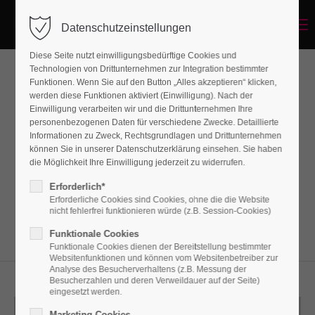
Menu
Datenschutzeinstellungen
Diese Seite nutzt einwilligungsbedürftige Cookies und
Technologien von Drittunternehmen zur Integration bestimmter
Funktionen. Wenn Sie auf den Button „Alles akzeptieren“ klicken,
Linkbox
werden diese Funktionen aktiviert (Einwilligung). Nach der
Einwilligung verarbeiten wir und die Drittunternehmen Ihre
personenbezogenen Daten für verschiedene Zwecke. Detaillierte
Informationen zu Zweck, Rechtsgrundlagen und Drittunternehmen
Lorem ipsum dolor sit amet, consectetuer
können Sie in unserer Datenschutzerklärung einsehen. Sie haben
adipiscing elit. Aenean commodo ligula eget
die Möglichkeit Ihre Einwilligung jederzeit zu widerrufen.
dolor. Aenean massa.
Erforderlich*
Erforderliche Cookies sind Cookies, ohne die die Website
nicht fehlerfrei funktionieren würde (z.B. Session-Cookies)
Funktionale Cookies
Funktionale Cookies dienen der Bereitstellung bestimmter
Websitenfunktionen und können vom Websitenbetreiber zur
Analyse des Besucherverhaltens (z.B. Messung der
Besucherzahlen und deren Verweildauer auf der Seite)
eingesetzt werden.
Marketing Cookies