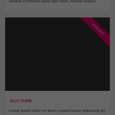
Aenean commodo ligula eget dolor. Aenean massa.
HIGHLIGHT
JELLY CHAIR
Lorem ipsum dolor sit amet, consectetuer adipiscing elit.