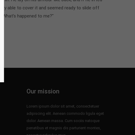
rdly able to cover it and seemed ready to slide off
d. "What's happened to me?"
Our mission
Lorem ipsum dolor sit amet, consectetuer
adipiscing elit. Aenean commodo ligula eget
dolor. Aenean massa. Cum sociis natoque
penatibus et magnis dis parturient montes,