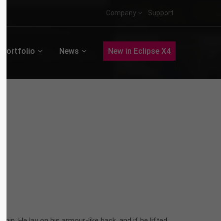
Company
Support
Portfolio
News
New in Eclipse X4
n. He lay on his armour-like back, and if he lifted