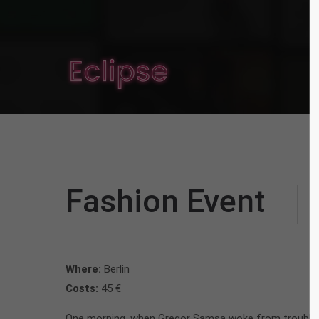
Fashion Event
Where:
Berlin
Costs:
45 €
One morning, when Gregor Samsa woke from troubled dr