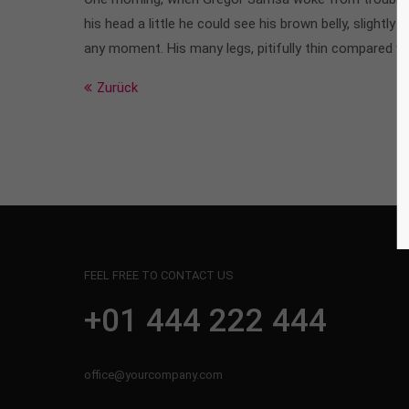
his head a little he could see his brown belly, slight
any moment. His many legs, pitifully thin compared w
Zurück
FEEL FREE TO CONTACT US
+01 444 222 444
office@yourcompany.com