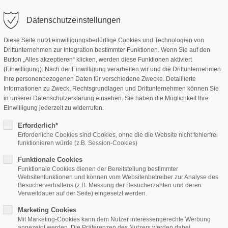
Datenschutzeinstellungen
Diese Seite nutzt einwilligungsbedürftige Cookies und Technologien von
Drittunternehmen zur Integration bestimmter Funktionen. Wenn Sie auf den
Home
Features
Page Presets
Button „Alles akzeptieren“ klicken, werden diese Funktionen aktiviert
(Einwilligung). Nach der Einwilligung verarbeiten wir und die Drittunternehmen
Ihre personenbezogenen Daten für verschiedene Zwecke. Detaillierte
Informationen zu Zweck, Rechtsgrundlagen und Drittunternehmen können Sie
in unserer Datenschutzerklärung einsehen. Sie haben die Möglichkeit Ihre
Einwilligung jederzeit zu widerrufen.
Erforderlich*
Erforderliche Cookies sind Cookies, ohne die die Website nicht fehlerfrei
2018-12-10, 20:00–21:00
funktionieren würde (z.B. Session-Cookies)
ORT: BERLIN
Funktionale Cookies
Funktionale Cookies dienen der Bereitstellung bestimmter
Websitenfunktionen und können vom Websitenbetreiber zur Analyse des
Besucherverhaltens (z.B. Messung der Besucherzahlen und deren
Verweildauer auf der Seite) eingesetzt werden.
Marketing Cookies
Mit Marketing-Cookies kann dem Nutzer interessengerechte Werbung
eams, he found himself transformed in his bed into a horrible vermi
angezeigt werden. Die Präferenzen des Nutzers werden dabei