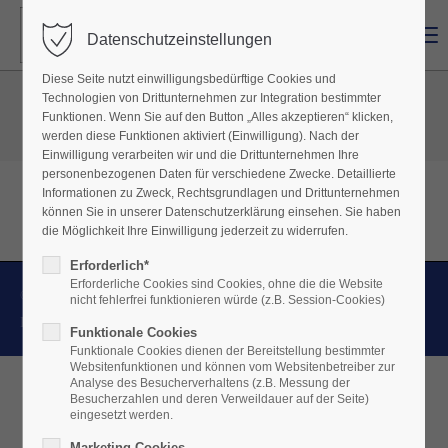
Menu
Datenschutzeinstellungen
Diese Seite nutzt einwilligungsbedürftige Cookies und
Technologien von Drittunternehmen zur Integration bestimmter
News & Publikationen
Funktionen. Wenn Sie auf den Button „Alles akzeptieren“ klicken,
werden diese Funktionen aktiviert (Einwilligung). Nach der
Einwilligung verarbeiten wir und die Drittunternehmen Ihre
personenbezogenen Daten für verschiedene Zwecke. Detaillierte
Informationen zu Zweck, Rechtsgrundlagen und Drittunternehmen
können Sie in unserer Datenschutzerklärung einsehen. Sie haben
die Möglichkeit Ihre Einwilligung jederzeit zu widerrufen.
Erforderlich*
Erforderliche Cookies sind Cookies, ohne die die Website
©2015-2026 Potthoff Ingenieure. Alle Rechte vorbehalten.
nicht fehlerfrei funktionieren würde (z.B. Session-Cookies)
Kontakt
Datenschutzerklärung
Impressum
Funktionale Cookies
Funktionale Cookies dienen der Bereitstellung bestimmter
Websitenfunktionen und können vom Websitenbetreiber zur
Analyse des Besucherverhaltens (z.B. Messung der
Besucherzahlen und deren Verweildauer auf der Seite)
eingesetzt werden.
Marketing Cookies