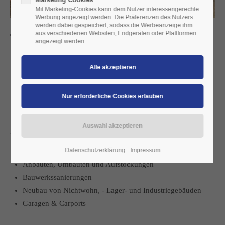
Mit Marketing-Cookies kann dem Nutzer interessengerechte
Werbung angezeigt werden. Die Präferenzen des Nutzers
werden dabei gespeichert, sodass die Werbeanzeige ihm
aus verschiedenen Websiten, Endgeräten oder Plattformen
Tragwerksplanung und Bauphysik
angezeigt werden.
Unser Ingenieurbüro erstellt bautechnische Nachweise, wie:
Statische Berechnungen
Wärmeschutznachweise
Schallschutznachweise
Tauwassernachweise
Für alle Maßnahmen des üblichen Hochbaus, wie:
Datenschutzerklärung
Impressum
Neubau von Wohngebäuden
Anbauten, Umbauten und Aufstockungen
Bauwerkssanierungen
Neubau von Nichtwohn, - Lager- und Industriegebäuden
Garagen & Carports